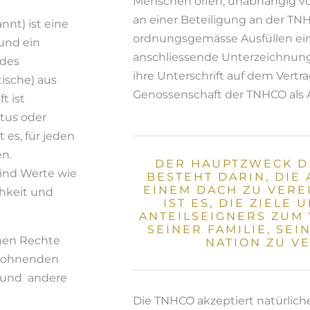
Menschen offen, unabhängig von 
an einer Beteiligung an der TN
nt) ist eine
ordnungsgemässe Ausfüllen ein
und ein
anschliessende Unterzeichnung
ndes
ihre Unterschrift auf dem Vertra
tische) aus
Genossenschaft der TNHCO als A
t ist
atus oder
 es, für jeden
en.
DER HAUPTZWECK D
ind Werte wie
BESTEHT DARIN, DIE
EINEM DACH ZU VERE
chkeit und
IST ES, DIE ZIELE
ANTEILSEIGNERS ZUM 
SEINER FAMILIE, SE
hen Rechte
NATION ZU V
 wohnenden
 und andere
Die TNHCO akzeptiert natürliche