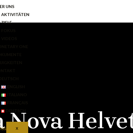
ER UNS
AKTIVITÄTEN
ZIELE
FOKUS
VIDEOS
NETARY ONE
OKUMENTE
UIGKEITEN
ONTAKT
DEUTSCH
ENGLISH
ITALIANO
FRANÇAIS
a Nova Helve
DEUTSCH
X